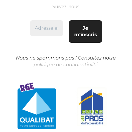
Suivez-nous
Adresse
e-
mail
*
Nous ne spammons pas ! Consultez notre
politique de confidentialité