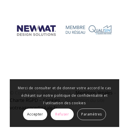
Merci de consulter et de donner votre accord le cas
© Copyright – Barsotti 2024 –
Mentions légales
–
échéant sur notre politique de confidentialité et
Charte RGPD – Cookies
– Réalisation du site
l'utilisation des cookies
votreagencedigitale.fr
Accepter
Refuser
Paramètres